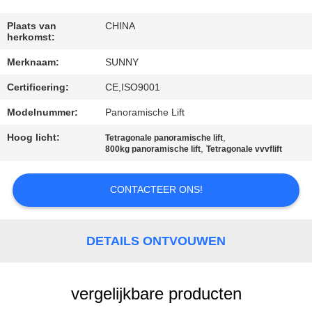
KWALITEITSCONTROLE
Plaats van
CHINA
herkomst:
CONTACTEER
Merknaam:
SUNNY
ONS
Certificering:
CE,ISO9001
VERZOEK
Modelnummer:
Panoramische Lift
OM EEN
Hoog licht:
,
Tetragonale panoramische lift
,
800kg panoramische lift
Tetragonale vvvflift
CITAAT
CONTACTEER ONS!
SITEMAP
DETAILS ONTVOUWEN
PRIVACY
POLICY
vergelijkbare producten