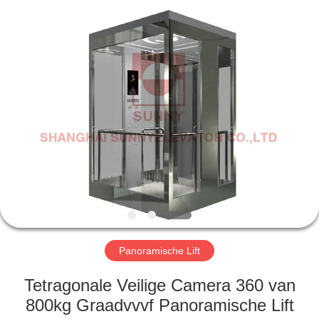
SUNNY
ELEVATOR
CO.,LTD.
All
Rights
Reserved.
HUIS
PRODUCTEN
VIDEOS
ONGEVEER
ONS
Panoramische Lift
FABRIEKSREIS
Tetragonale Veilige Camera 360 van
800kg Graadvvvf Panoramische Lift