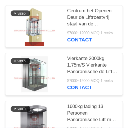
Centrum het Openen
Deur de Liftroestvrij
staal van de
Sightseeingspassagier
$7000~12000 MOQ:1 reeks
CONTACT
Vierkante 2000kg
1.75m/S Vierkante
Panoramische de Liftlift
van Ce voor
$7000~12000 MOQ:1 reeks
Supermarkt
CONTACT
1600kg lading 13
Personen
Panoramische Lift met
Lang Haarroestvrij