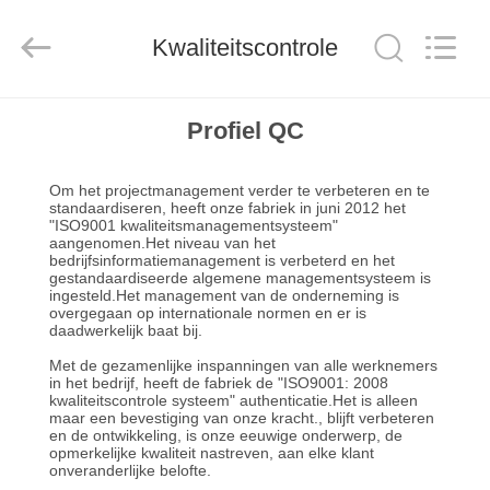
SUNNY
ELEVATOR
CO.,LTD.
Kwaliteitscontrole
All
Rights
Reserved.
HUIS
Profiel QC
PRODUCTEN
Om het projectmanagement verder te verbeteren en te
standaardiseren, heeft onze fabriek in juni 2012 het
"ISO9001 kwaliteitsmanagementsysteem"
aangenomen.Het niveau van het
VIDEOS
bedrijfsinformatiemanagement is verbeterd en het
gestandaardiseerde algemene managementsysteem is
ingesteld.Het management van de onderneming is
ONGEVEER
overgegaan op internationale normen en er is
daadwerkelijk baat bij.
ONS
Met de gezamenlijke inspanningen van alle werknemers
in het bedrijf, heeft de fabriek de "ISO9001: 2008
kwaliteitscontrole systeem" authenticatie.Het is alleen
FABRIEKSREIS
maar een bevestiging van onze kracht., blijft verbeteren
en de ontwikkeling, is onze eeuwige onderwerp, de
opmerkelijke kwaliteit nastreven, aan elke klant
onveranderlijke belofte.