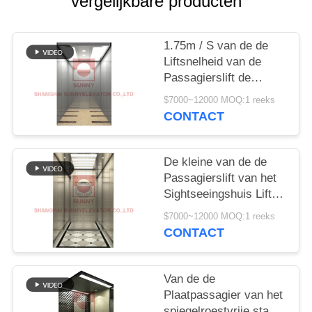
vergelijkbare producten
1.75m / S van de de
Liftsnelheid van de
Passagierslift de
Aandrijvingsplaats
$7000~12000 MOQ:1 reeks
ModelSystem
CONTACT
De kleine van de de
Passagierslift van het
Sightseeingshuis Liften
van het de Lift
$7000~12000 MOQ:1 reeks
Panoramische Glas
CONTACT
Van de de
Plaatpassagier van het
spiegelroestvrije staal