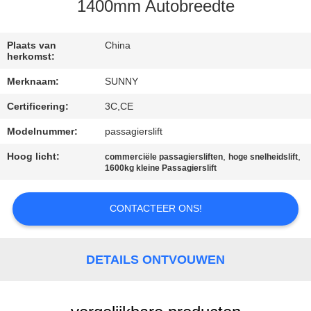
KWALITEITSCONTROLE
1400mm Autobreedte
CONTACTEER
Plaats van
China
herkomst:
ONS
Merknaam:
SUNNY
Certificering:
3C,CE
VERZOEK
OM EEN
Modelnummer:
passagierslift
CITAAT
Hoog licht:
,
,
commerciële passagiersliften
hoge snelheidslift
1600kg kleine Passagierslift
SITEMAP
CONTACTEER ONS!
PRIVACY
DETAILS ONTVOUWEN
POLICY