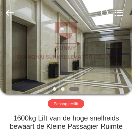
SUNNY
ELEVATOR
CO.,LTD.
All
Rights
Reserved.
HUIS
PRODUCTEN
VIDEOS
ONGEVEER
ONS
Passagierslift
FABRIEKSREIS
1600kg Lift van de hoge snelheids
bewaart de Kleine Passagier Ruimte