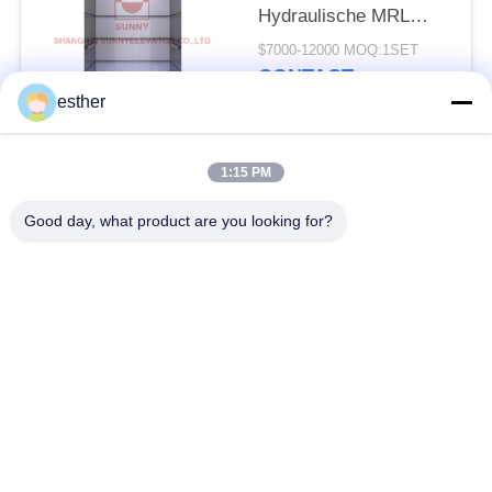
Hydraulische MRL
Gearless Lift van
$7000-12000 MOQ:1SET
ladings450kg pvc
CONTACT
esther
populaire categorieën
Alle
1:15 PM
Good day, what product are you looking for?
Machinezaal Minder
passagierslift
Lift
Panoramische Lift
vrachtlift
Woonhuisliften
Het ziekenhuislift
Automobiele Lift
winkelcomplexroltrap