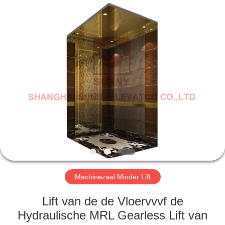
SUNNY
ELEVATOR
CO.,LTD.
All
Rights
Reserved.
HUIS
PRODUCTEN
VIDEOS
ONGEVEER
ONS
Machinezaal Minder Lift
FABRIEKSREIS
Lift van de de Vloervvvf de
Hydraulische MRL Gearless Lift van