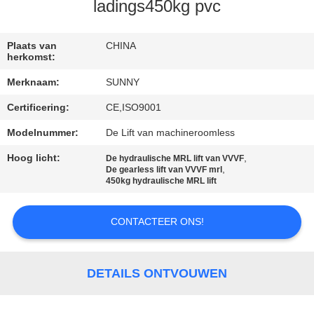
KWALITEITSCONTROLE
ladings450kg pvc
CONTACTEER
Plaats van
CHINA
herkomst:
ONS
Merknaam:
SUNNY
Certificering:
CE,ISO9001
VERZOEK
OM EEN
Modelnummer:
De Lift van machineroomless
CITAAT
Hoog licht:
,
De hydraulische MRL lift van VVVF
,
De gearless lift van VVVF mrl
450kg hydraulische MRL lift
SITEMAP
CONTACTEER ONS!
PRIVACY
POLICY
DETAILS ONTVOUWEN