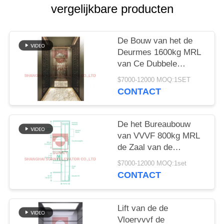
vergelijkbare producten
De Bouw van het de
Deurmes 1600kg MRL
van Ce Dubbele
Elektrische Liftlift
$7000-12000 MOQ:1SET
CONTACT
De het Bureaubouw
van VVVF 800kg MRL
de Zaal van de
Huismachine Minder
$7000-12000 MOQ:1set
Lift
CONTACT
Lift van de de
Vloervvvf de