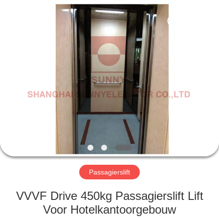
SUNNY
ELEVATOR
CO.,LTD.
All
Rights
Reserved.
HUIS
PRODUCTEN
VIDEOS
ONGEVEER
ONS
Passagierslift
FABRIEKSREIS
VVVF Drive 450kg Passagierslift Lift
Voor Hotelkantoorgebouw