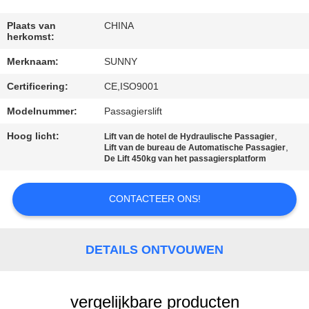
KWALITEITSCONTROLE
Plaats van
CHINA
herkomst:
CONTACTEER
Merknaam:
SUNNY
ONS
Certificering:
CE,ISO9001
VERZOEK
Modelnummer:
Passagierslift
OM EEN
Hoog licht:
,
Lift van de hotel de Hydraulische Passagier
,
Lift van de bureau de Automatische Passagier
CITAAT
De Lift 450kg van het passagiersplatform
SITEMAP
CONTACTEER ONS!
PRIVACY
DETAILS ONTVOUWEN
POLICY
vergelijkbare producten