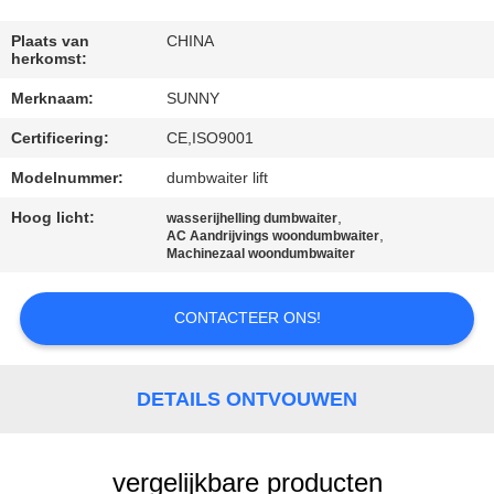
KWALITEITSCONTROLE
Plaats van
CHINA
herkomst:
CONTACTEER
Merknaam:
SUNNY
ONS
Certificering:
CE,ISO9001
VERZOEK
Modelnummer:
dumbwaiter lift
OM EEN
Hoog licht:
,
wasserijhelling dumbwaiter
,
AC Aandrijvings woondumbwaiter
CITAAT
Machinezaal woondumbwaiter
SITEMAP
CONTACTEER ONS!
PRIVACY
DETAILS ONTVOUWEN
POLICY
vergelijkbare producten