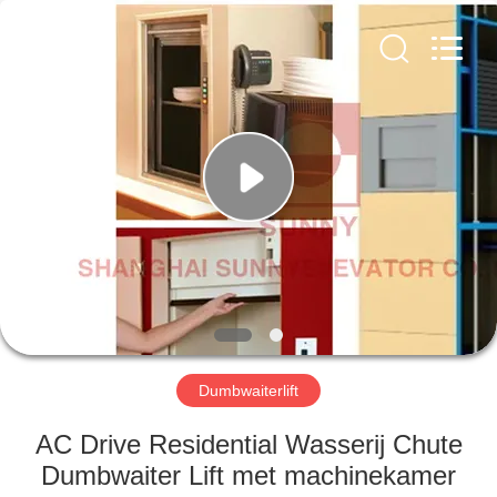
SUNNY
ELEVATOR
CO.,LTD.
All
Rights
Reserved.
HUIS
PRODUCTEN
VIDEOS
ONGEVEER
ONS
Dumbwaiterlift
FABRIEKSREIS
AC Drive Residential Wasserij Chute
Dumbwaiter Lift met machinekamer