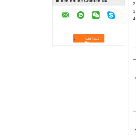
Ik ben online Chatten Nu
2
3
4