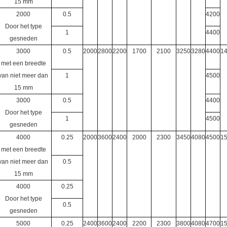
15 mm
2000
0.5
4200
Door het type
1
4400
gesneden
3000
0.5
2000
2800
2200
1700
2100
3250
3280
4400
1
met een breedte
van niet meer dan
1
4500
15 mm
3000
0.5
4400
Door het type
1
4500
gesneden
4000
0.25
2000
3600
2400
2000
2300
3450
4080
4500
1
met een breedte
van niet meer dan
0.5
15 mm
4000
0.25
Door het type
0.5
gesneden
5000
0.25
2400
3600
2400
2200
2300
3800
4080
4700
1