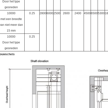
Door het type
gesneden
10000
0.25
2800
6000
2500
2600
2400
4500
6500
5300
1
met een breedte
van niet meer dan
15 mm
10000
0.25
Door het type
gesneden
ouwschets