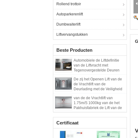
Rollend trottoir
Autoparkerenlift
Dumbwaiterlift
Liftvervangstukken
G
Beste Producten
Automobiele de Liftdefinitie
van de Liftvracht met
Tegenovergestelde Deuren
De zij het Openen Lift van de
de Vrachtlift van de
Deurlading met de Veiligheid
van de Vrachtlift
van de de Vrachtlift van
1.75m/S 1000kg van de het
Pakhuisfabriek de Lift van de
de Hoge snelheidslift
Certificaat
V