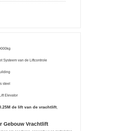
0000kg
t Systeem van de Liftcontrole
uilding
s steel
Lift Elevator
0.25M de lift van de vrachtlift
,
r Gebouw Vrachtlift