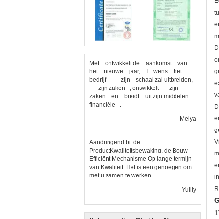
E
t
e
m
D
o
Met ontwikkelt de aankomst van
het nieuwe jaar, I wens het
g
bedrijf zijn schaal zal uitbreiden,
e
zijn zaken , ontwikkelt zijn
v
zaken en breidt uit zijn middelen
financiële .
D
e
—— Melya
g
V
Aandringend bij de
ProductKwaliteitsbewaking, de Bouw
m
Efficiënt Mechanisme Op lange termijn
e
van Kwaliteit. Het is een genoegen om
met u samen te werken.
i
R
—— Yuilly
G
1