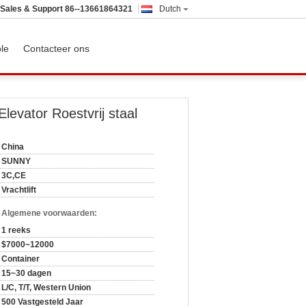
Sales & Support
86--13661864321
Dutch
ole
Contacteer ons
Elevator Roestvrij staal
China
SUNNY
3C,CE
Vrachtlift
n Algemene voorwaarden:
1 reeks
$7000~12000
Container
15~30 dagen
L/C, T/T, Western Union
500 Vastgesteld Jaar