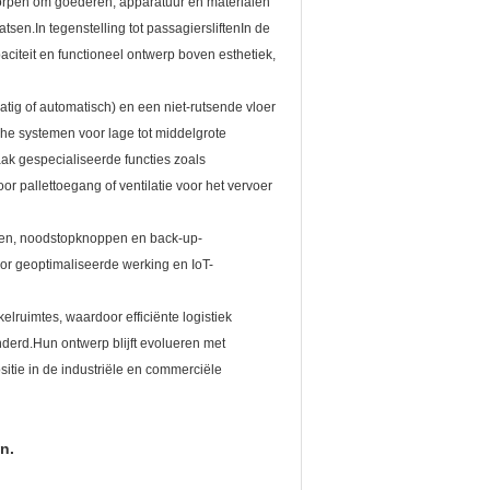
tworpen om goederen, apparatuur en materialen
atsen.In tegenstelling tot passagiersliftenIn de
citeit en functioneel ontwerp boven esthetiek,
tig of automatisch) en een niet-rutsende vloer
he systemen voor lage tot middelgrote
k gespecialiseerde functies zoals
 pallettoegang of ventilatie voor het vervoer
soren, noodstopknoppen en back-up-
or geoptimaliseerde werking en IoT-
elruimtes, waardoor efficiënte logistiek
derd.Hun ontwerp blijft evolueren met
itie in de industriële en commerciële
n.