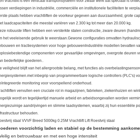
en vrachtlift is een verticaal transportsysteem voor zwaar werk dat speciaal is on
ussen verdiepingen in industriële, commerciële en institutionele faciliteiten te verpla
erste plaats hebben vrachtliften de voorkeur gegeven aan duurzaamheid, grote capa
et laadcapaciteiten die meestal variëren van 2.300 kg tot meer dan 20.000 kg.
eze robuuste liften hebben een versterkte stalen constructie, zware deuren (handma
m het veeleisende gebruik te weerstaan.Gewone configuraties omvatten hydraulisc
ebouwen en tractiesystemen voor hoge gebouwenIndustriële modellen bevatten vaa
xplosiebestendige componenten voor gevaarlijke omgevingen, overgrote deuren voor
an bederfelijke goederen..
e veiligheid blijft van het allergrootste belang, met functies als overbelastingsen
nergiesystemen.met inbegrip van programmeerbare logische controllers (PLC's) vo
eïntegreerde monitoring voor voorspellend onderhoud.
rachtliften vervullen een cruciale rol in magazijnen, fabrieken, ziekenhuizen en wink
ogelijk wordt en tegelijkertijd manuele arbeid en arbeidsongevallen worden vermin
nergiezuinige aandrijvingen en slimme laadsystemen, waarbij zij hun essentiële pos
nfrastructuur behouden.
oestvrij staal VVVF Breed 5000kg 0.25M Vrachtlift Lift Roestvrij staal
oederen voorzichtig laden en stabiel op de bestemming aankome
Veilig en betrouwbaar en met een hoge intensiteit