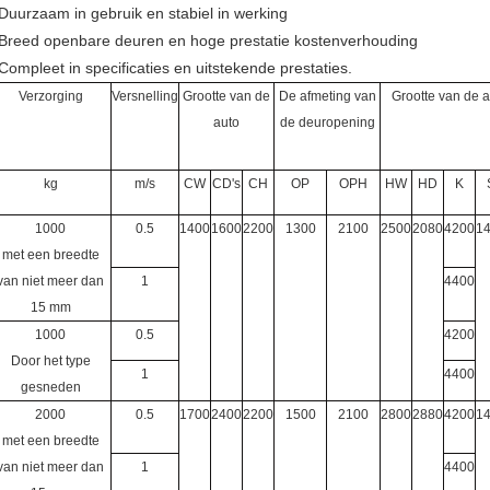
Duurzaam in gebruik en stabiel in werking
Breed openbare deuren en hoge prestatie kostenverhouding
Compleet in specificaties en uitstekende prestaties.
Verzorging
Versnelling
Grootte van de
De afmeting van
Grootte van de a
auto
de deuropening
kg
m/s
CW
CD's
CH
OP
OPH
HW
HD
K
1000
0.5
1400
1600
2200
1300
2100
2500
2080
4200
1
met een breedte
van niet meer dan
1
4400
15 mm
1000
0.5
4200
Door het type
1
4400
gesneden
2000
0.5
1700
2400
2200
1500
2100
2800
2880
4200
1
met een breedte
van niet meer dan
1
4400