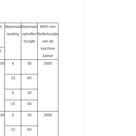
s
Maximaal
Maximaal
MRH mm
landing
opheffen
Nettohoogte
hoogte
van de
machine
S
kamer
400
8
30
2600
15
60
8
30
15
60
400
8
30
2600
15
60