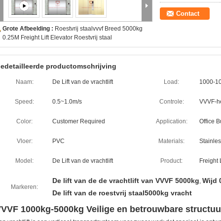
Contact
Grote Afbeelding :
Roestvrij staalvvvf Breed 5000kg
0.25M Freight Lift Elevator Roestvrij staal
edetailleerde productomschrijving
Naam:
De Lift van de vrachtlift
Load:
1000-1
Speed:
0.5~1.0m/s
Controle:
VVVF-he
Color:
Customer Required
Application:
Office B
Vloer:
PVC
Materials:
Stainles
Model:
De Lift van de vrachtlift
Product:
Freight 
De lift van de de vrachtlift van VVVF 5000kg
Wijd 
,
Markeren:
De lift van de roestvrij staal5000kg vracht
VVF 1000kg-5000kg Veilige en betrouwbare structuu