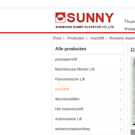
Thuis
Vraag
Thuis
Producten
vrachtlift
Roestvrij staalv
Alle producten
R
passagierslift
Machinezaal Minder Lift
Panoramische Lift
vrachtlift
Woonhuisliften
Het ziekenhuislift
Automobiele Lift
winkelcomplexroltrap