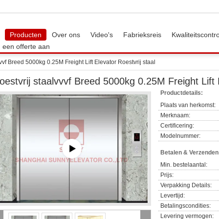
Producten
Over ons
Video's
Fabrieksreis
Kwaliteitscontr
 een offerte aan
vvf Breed 5000kg 0.25M Freight Lift Elevator Roestvrij staal
oestvrij staalvvvf Breed 5000kg 0.25M Freight Lift 
Productdetails:
Plaats van herkomst:
Merknaam:
Certificering:
Modelnummer:
Betalen & Verzende
Min. bestelaantal:
Prijs:
Verpakking Details:
Levertijd:
Betalingscondities:
Levering vermogen: