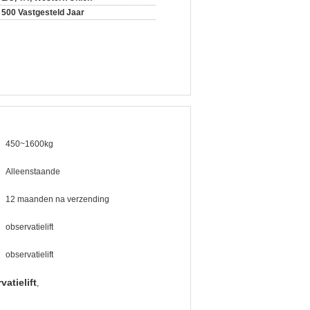
500 Vastgesteld Jaar
450~1600kg
Alleenstaande
12 maanden na verzending
observatielift
observatielift
atielift
,