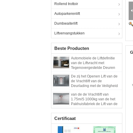
Rollend trottoir
Autoparkerenlift
Dumbwaiterlift
Liftvervangstukken
Beste Producten
G
Automobiele de Liftdefinitie
van de Liftvracht met
Tegenovergestelde Deuren
De zij het Openen Lift van de
de Vrachtlift van de
Deurlading met de Veiligheid
van de Vrachtlift
van de de Vrachtlift van
1.75m/S 1000kg van de het
Pakhuisfabriek de Lift van de
de Hoge snelheidslift
Certificaat