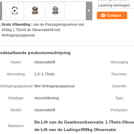
Levering vermogen:
Contact
Grote Afbeelding :
van de Passagiersgearless van
450kg 1.75m/S de Observatielift met
Vertragingsapparaat
edetailleerde productomschrijving
Naam:
observatielift
Verzorging:
Versnelling:
1.0~1.75m/s
Deurmes:
Vertragingsapparaat:
Met Vertragingsapparaat
Garantie:
Strijdtype:
Airconditioning
Type:
Model:
observatielift
Producten:
De Lift van de Gearlessobservatie
1.75m/s-Observ
,
Markeren:
de Lift van de Ladings450kg Observatie