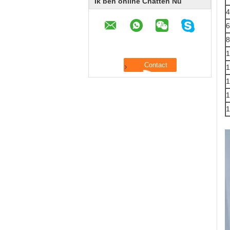
Ik ben online Chatten Nu
4
6
8
1
1
1
1
1