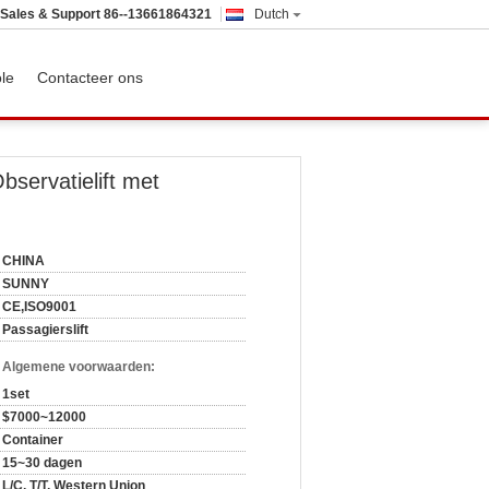
Sales & Support
86--13661864321
Dutch
ole
Contacteer ons
servatielift met
CHINA
SUNNY
CE,ISO9001
Passagierslift
n Algemene voorwaarden:
1set
$7000~12000
Container
15~30 dagen
L/C, T/T, Western Union