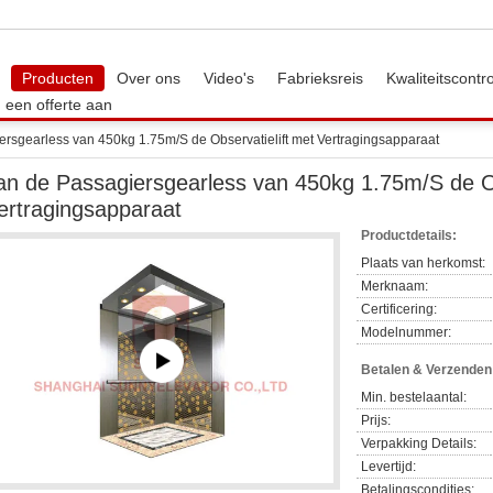
Producten
Over ons
Video's
Fabrieksreis
Kwaliteitscontr
 een offerte aan
ersgearless van 450kg 1.75m/S de Observatielift met Vertragingsapparaat
an de Passagiersgearless van 450kg 1.75m/S de Ob
ertragingsapparaat
Productdetails:
Plaats van herkomst:
Merknaam:
Certificering:
Modelnummer:
Betalen & Verzende
Min. bestelaantal:
Prijs:
Verpakking Details:
Levertijd:
Betalingscondities: