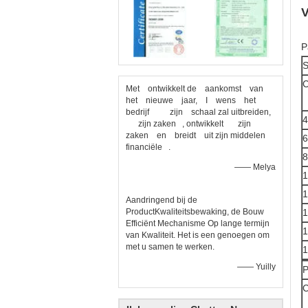
V
P
S
C
Met ontwikkelt de aankomst van
het nieuwe jaar, I wens het
bedrijf zijn schaal zal uitbreiden,
4
zijn zaken , ontwikkelt zijn
zaken en breidt uit zijn middelen
6
financiële .
8
—— Melya
1
1
Aandringend bij de
ProductKwaliteitsbewaking, de Bouw
1
Efficiënt Mechanisme Op lange termijn
1
van Kwaliteit. Het is een genoegen om
met u samen te werken.
1
—— Yuilly
P
C