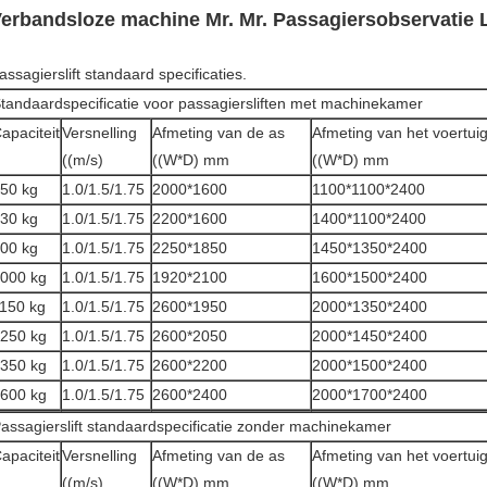
erbandsloze machine Mr. Mr. Passagiersobservatie L
assagierslift standaard specificaties.
tandaardspecificatie voor passagiersliften met machinekamer
apaciteit
Versnelling
Afmeting van de as
Afmeting van het voertui
((m/s)
((W*D) mm
((W*D) mm
50 kg
1.0/1.5/1.75
2000*1600
1100*1100*2400
30 kg
1.0/1.5/1.75
2200*1600
1400*1100*2400
00 kg
1.0/1.5/1.75
2250*1850
1450*1350*2400
000 kg
1.0/1.5/1.75
1920*2100
1600*1500*2400
150 kg
1.0/1.5/1.75
2600*1950
2000*1350*2400
250 kg
1.0/1.5/1.75
2600*2050
2000*1450*2400
350 kg
1.0/1.5/1.75
2600*2200
2000*1500*2400
600 kg
1.0/1.5/1.75
2600*2400
2000*1700*2400
assagierslift standaardspecificatie zonder machinekamer
apaciteit
Versnelling
Afmeting van de as
Afmeting van het voertui
((m/s)
((W*D) mm
((W*D) mm