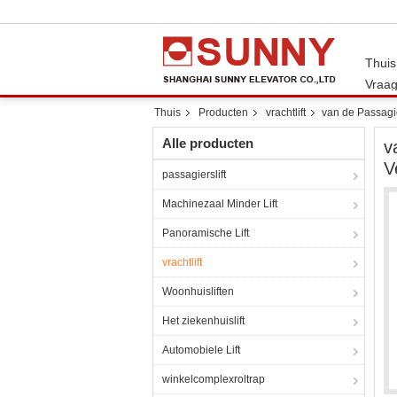
Thuis
Vraag
Thuis
Producten
vrachtlift
van de Passagi
Alle producten
v
V
passagierslift
Machinezaal Minder Lift
Panoramische Lift
vrachtlift
Woonhuisliften
Het ziekenhuislift
Automobiele Lift
winkelcomplexroltrap