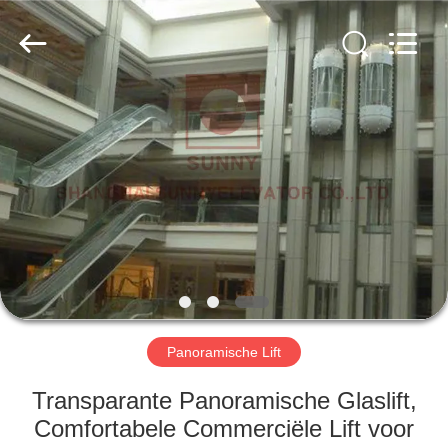
SUNNY
ELEVATOR
CO.,LTD.
All
Rights
Reserved.
HUIS
PRODUCTEN
VIDEOS
ONGEVEER
ONS
Panoramische Lift
FABRIEKSREIS
Transparante Panoramische Glaslift,
Comfortabele Commerciële Lift voor