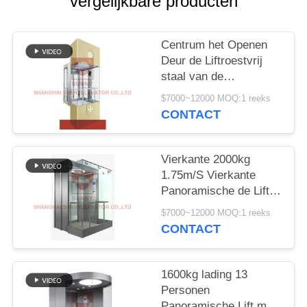
vergelijkbare producten
Centrum het Openen
Deur de Liftroestvrij
staal van de
Sightseeingspassagier
$7000~12000 MOQ:1 reeks
CONTACT
Vierkante 2000kg
1.75m/S Vierkante
Panoramische de Liftlift
van Ce voor
$7000~12000 MOQ:1 reeks
Supermarkt
CONTACT
1600kg lading 13
Personen
Panoramische Lift met