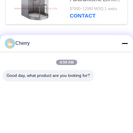
Lang Haarroestvrij
$7000~12000 MOQ:1 reeks
staal
CONTACT
populaire categorieën
Alle
Cherry
Machinezaal Minder
4:59 AM
passagierslift
Lift
Good day, what product are you looking for?
Panoramische Lift
vrachtlift
Woonhuisliften
Het ziekenhuislift
Automobiele Lift
winkelcomplexroltrap