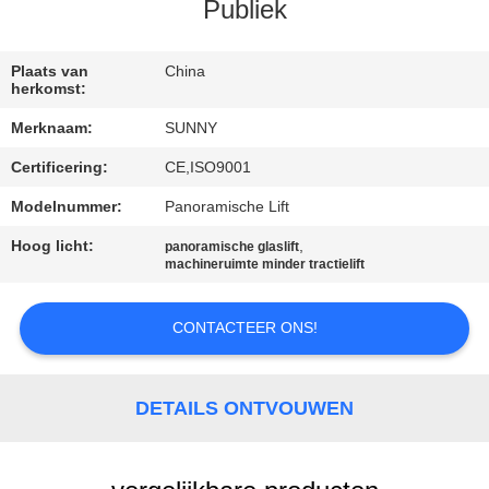
KWALITEITSCONTROLE
Publiek
CONTACTEER
Plaats van
China
herkomst:
ONS
Merknaam:
SUNNY
Certificering:
CE,ISO9001
VERZOEK
OM EEN
Modelnummer:
Panoramische Lift
CITAAT
Hoog licht:
,
panoramische glaslift
machineruimte minder tractielift
SITEMAP
CONTACTEER ONS!
PRIVACY
DETAILS ONTVOUWEN
POLICY