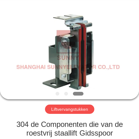
SUNNY
ELEVATOR
CO.,LTD.
All
Rights
Reserved.
HUIS
PRODUCTEN
VIDEOS
ONGEVEER
ONS
Liftvervangstukken
FABRIEKSREIS
304 de Componenten die van de
roestvrij staallift Gidsspoor