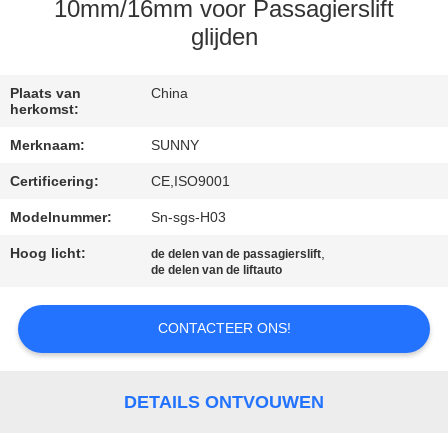
KWALITEITSCONTROLE
10mm/16mm voor Passagierslift
glijden
CONTACTEER
ONS
Plaats van
China
herkomst:
Merknaam:
SUNNY
VERZOEK
Certificering:
CE,ISO9001
OM EEN
Modelnummer:
Sn-sgs-H03
CITAAT
Hoog licht:
,
de delen van de passagierslift
de delen van de liftauto
SITEMAP
CONTACTEER ONS!
PRIVACY
POLICY
DETAILS ONTVOUWEN