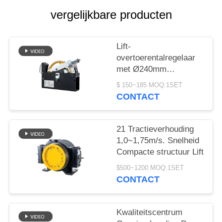
vergelijkbare producten
Lift-
overtoerentalregelaar
met Ø240mm
poeliediameter
$ 150~185 MOQ:1SET
1000~2000N
CONTACT
touwtrekkracht en
≤110m hijshoogte
21 Tractieverhouding
1,0~1,75m/s. Snelheid
Compacte structuur Lift
$500~1200 MOQ:1SET
CONTACT
Kwaliteitscentrum