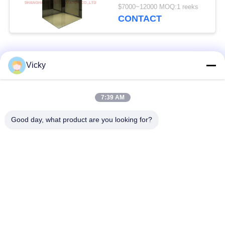
de Liftlift met met
$7000~12000 MOQ:1 reeks
Zwart Titanium
CONTACT
populaire categorieën
Alle
Vicky
Machinezaal Minder
7:39 AM
passagierslift
Lift
Good day, what product are you looking for?
Panoramische Lift
vrachtlift
Woonhuisliften
Het ziekenhuislift
Automobiele Lift
winkelcomplexroltrap