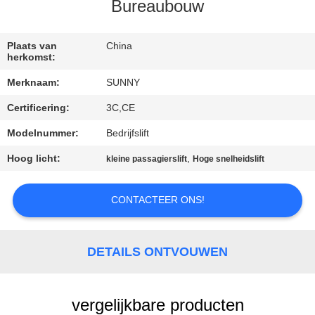
KWALITEITSCONTROLE
Bureaubouw
CONTACTEER
Plaats van
China
herkomst:
ONS
Merknaam:
SUNNY
Certificering:
3C,CE
VERZOEK
OM EEN
Modelnummer:
Bedrijfslift
CITAAT
Hoog licht:
,
kleine passagierslift
Hoge snelheidslift
CONTACTEER ONS!
SITEMAP
PRIVACY
DETAILS ONTVOUWEN
POLICY
vergelijkbare producten