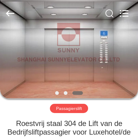
SUNNY
ELEVATOR
CO.,LTD.
All
Rights
Reserved.
HUIS
PRODUCTEN
VIDEOS
ONGEVEER
ONS
Passagierslift
FABRIEKSREIS
Roestvrij staal 304 de Lift van de
Bedrijfsliftpassagier voor Luxehotel/de