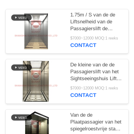
1.75m / S van de de
Liftsnelheid van de
Passagierslift de
Aandrijvingsplaats
$7000~12000 MOQ:1 reeks
ModelSystem
CONTACT
De kleine van de de
Passagierslift van het
Sightseeingshuis Liften
van het de Lift
$7000~12000 MOQ:1 reeks
Panoramische Glas
CONTACT
Van de de
Plaatpassagier van het
spiegelroestvrije staal