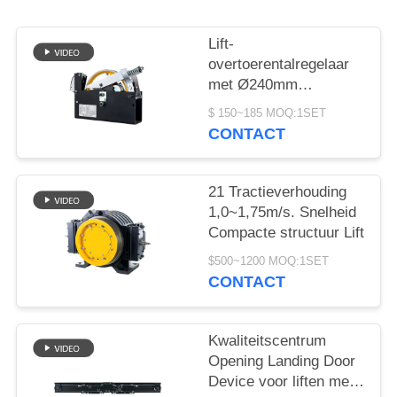
Lift-
overtoerentalregelaar
met Ø240mm
poeliediameter
$ 150~185 MOQ:1SET
1000~2000N
CONTACT
touwtrekkracht en
≤110m hijshoogte
21 Tractieverhouding
1,0~1,75m/s. Snelheid
Compacte structuur Lift
$500~1200 MOQ:1SET
CONTACT
Kwaliteitscentrum
Opening Landing Door
Device voor liften met