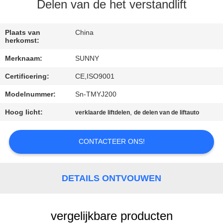
KWALITEITSCONTROLE
Delen van de het verstandlift
CONTACTEER
Plaats van
China
herkomst:
ONS
Merknaam:
SUNNY
Certificering:
CE,ISO9001
VERZOEK
OM EEN
Modelnummer:
Sn-TMYJ200
CITAAT
Hoog licht:
,
verklaarde liftdelen
de delen van de liftauto
CONTACTEER ONS!
SITEMAP
PRIVACY
DETAILS ONTVOUWEN
POLICY
vergelijkbare producten