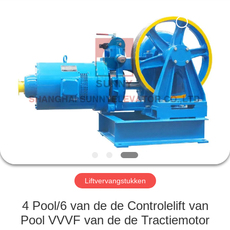
SUNNY
ELEVATOR
CO.,LTD.
All
Rights
Reserved.
HUIS
PRODUCTEN
VIDEOS
ONGEVEER
ONS
Liftvervangstukken
FABRIEKSREIS
4 Pool/6 van de de Controlelift van
Pool VVVF van de de Tractiemotor