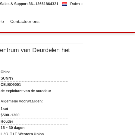
Sales & Support
86--13661864321
Dutch
ole
Contacteer ons
 Centrum van Deurdelen het
China
SUNNY
CE,ISO9001
de exploitant van de autodeur
n Algemene voorwaarden:
1set
$500~1200
Houder
15 ~ 30 dagen
L / C, T / T, Western Union