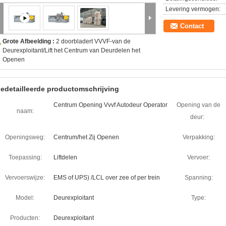
Levering vermogen:
Contact
Grote Afbeelding :
2 doorbladert VVVF-van de
Deurexploitant/Lift het Centrum van Deurdelen het
Openen
edetailleerde productomschrijving
Centrum Opening Vvvf Autodeur Operator
Opening van de
naam:
deur:
Openingsweg:
Centrum/het Zij Openen
Verpakking:
Toepassing:
Liftdelen
Vervoer:
Vervoerswijze:
EMS of UPS) /LCL over zee of per trein
Spanning:
Model:
Deurexploitant
Type:
Producten:
Deurexploitant