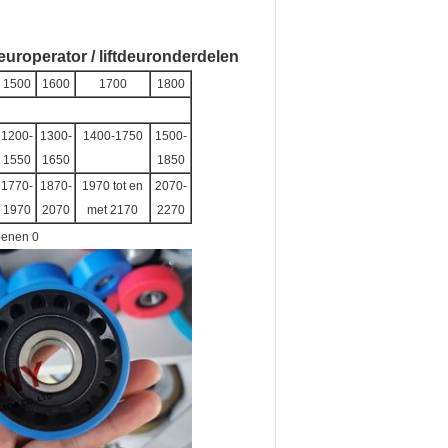
uroperator / liftdeuronderdelen
1500
1600
1700
1800
1200-
1300-
1400-1750
1500-
1550
1650
1850
1770-
1870-
1970 tot en
2070-
1970
2070
met 2170
2270