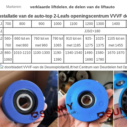
verklaarde liftdelen
de delen van de liftauto
Markeren:
,
nstallatie van de auto-top 2-Leafs openingscentrum VVVF de
.J.
700
800
900
1000
1100
1200
1300
1400
A1
JJ3/2+180
A2
560-
660 tot en
760 tot en
790 tot
910 tot en
925-
1025-
1105 tot en
760
met 860
met 960
1065
met 1185
1275
1375
met 1455
A3
860-
1010-1210
1100-1300
1190-
1340-1540
1490-
1580-
1670-1870
1060
1390
1690
1780