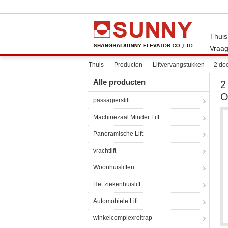
Thuis
Vraag
Thuis
Producten
Liftvervangstukken
2 do
Alle producten
2
O
passagierslift
Machinezaal Minder Lift
Panoramische Lift
vrachtlift
Woonhuisliften
Het ziekenhuislift
Automobiele Lift
winkelcomplexroltrap