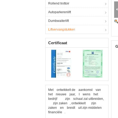
Rollend trottoir
Autoparkerenlift
Dumbwaiterlift
Liftvervangstukken
Certificaat
G
Met ontwikkelt de aankomst van
het nieuwe jaar, I wens het
bedrijf zijn schaal zal uitbreiden,
zijn zaken , ontwikkelt zijn
zaken en breidt uit zijn middelen
financiële .