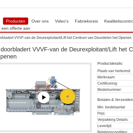
Producten
Over ons
Video's
Fabrieksreis
Kwaliteitscontr
 een offerte aan
orbladert VVVF-van de Deurexploitant/Lift het Centrum van Deurdelen het Openen
 doorbladert VVVF-van de Deurexploitant/Lift het
penen
Productdetails:
Plaats van herkomst:
Merknaam:
Certificering:
Modelnummer:
Betalen & Verzende
Min. bestelaantal:
Prijs:
Verpakking Details:
Levertijd:
Betalingscondities: