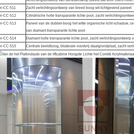
verlichtingsontwerp van benedenlamp (beeld dat door cliënt moet 
n-CC-511
Zacht verlichtingsontwerp van breed boog wit lichtgevend paneel
n-CC-512
Cilindrische holle transparante lichte pool, zacht verlichtingsontw
n-CC-513
Paneel van de dubbel-boog het witte organische licht-schaduw, cen
van diamant transparante lichte pool
n-CC-514
Diamant holle transparante lichte pool, zacht verlichtingsontwerp 
n-CC-515
Centrale beeldboog, bilaterale roestvrij staalgrondplaat, zacht v