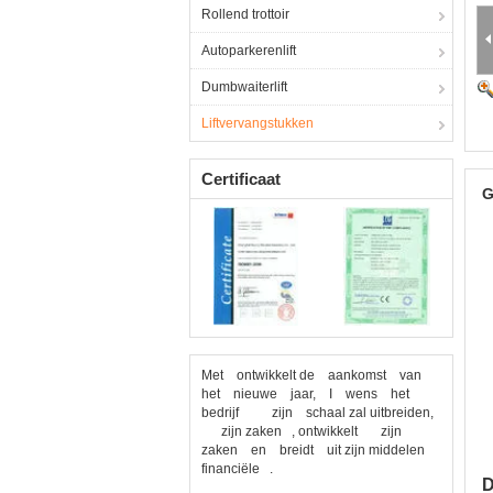
Rollend trottoir
Autoparkerenlift
Dumbwaiterlift
Liftvervangstukken
Certificaat
G
Met ontwikkelt de aankomst van
het nieuwe jaar, I wens het
bedrijf zijn schaal zal uitbreiden,
zijn zaken , ontwikkelt zijn
zaken en breidt uit zijn middelen
financiële .
D