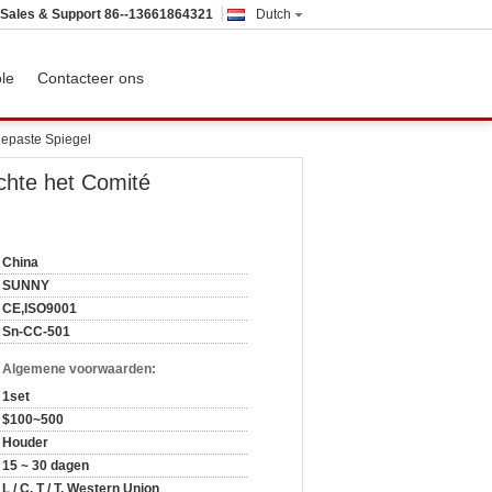
Sales & Support
86--13661864321
Dutch
ole
Contacteer ons
gepaste Spiegel
ichte het Comité
China
SUNNY
CE,ISO9001
Sn-CC-501
n Algemene voorwaarden:
1set
$100~500
Houder
15 ~ 30 dagen
L / C, T / T, Western Union