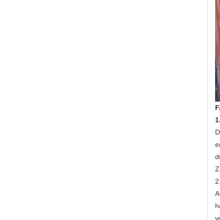
F
1
D
e
d
Z
2
A
h
v