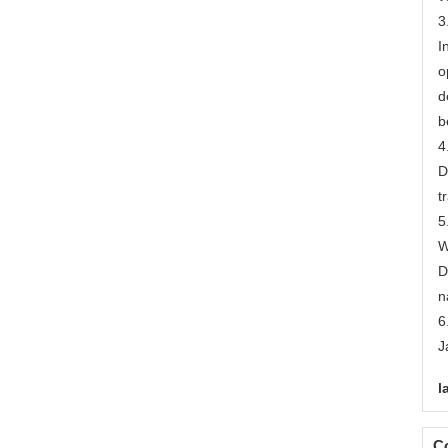
3
I
o
d
b
4
D
t
5
W
D
n
6
J
l
C