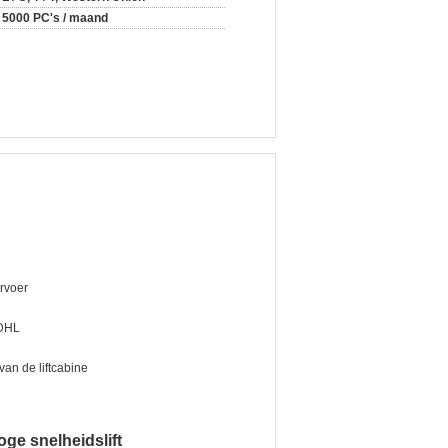
5000 PC's / maand
rvoer
DHL
van de liftcabine
oge snelheidslift