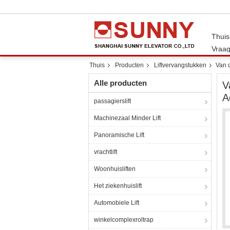
Thuis
Vraag
Thuis
Producten
Liftvervangstukken
Van d
Alle producten
V
A
passagierslift
Machinezaal Minder Lift
Panoramische Lift
vrachtlift
Woonhuisliften
Het ziekenhuislift
Automobiele Lift
winkelcomplexroltrap