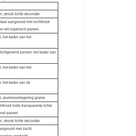
, strook lichte decoratie
 staal aangevuld met rechthoek
van wit organisch paneel.
l, het kader van het
e lichtgevend paneel, het kader van
l, het kader van het
l, het kader van de
eel, aluminiumlegering grame
hthoek holle transparante lichte
vend paneel
, strook lichte decoratie
 aangevuld met zacht