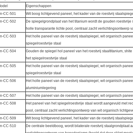
odel
Eigenschappen
n-CC-501
Wit boog lichtgevend paneel, het kader van de roestvrij staalspiegel
n-CC-502
De spiegelgrondplaat van het titanium wordt de gouden roestvrije
holle transparante lichte pool, centraal zacht verlichtingsontwerp 
n-CC-503
Het holle paneel van de roestvrij staalspiegel, wit organisch panee
spiegelroestvrije staal
n-CC-504
Gouden de spiegel hol paneel van het roestvrij staaltitanium, shit
het spiegelroestvrije staal
n-CC-505
Het holle paneel van de roestvrij staalspiegel, wit organisch panee
spiegelroestvrije staal
n-CC-506
Het holle paneel van de roestvrij staalspiegel, wit organisch panee
aluminiumlegering
n-CC-507
Het holle paneel van de roestvrij staalspiegel, wit organisch pan
n-CC-508
Het paneel van het spiegelroestvrije staal wordt aangevuld met rec
pool, centraal zacht verlichtingsontwerp van wit organisch lichtge
n-CC-509
Wit boog lichtgevend paneel, het kader van de roestvrij staalspiegel
n-CC-510
De centrale beeldboog, wordt bilaterale roestvrij staalgrondplaat