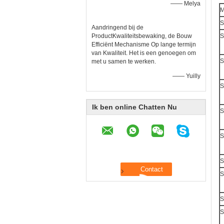
—— Melya
M
S
Aandringend bij de
ProductKwaliteitsbewaking, de Bouw
S
Efficiënt Mechanisme Op lange termijn
van Kwaliteit. Het is een genoegen om
S
met u samen te werken.
—— Yuilly
S
Ik ben online Chatten Nu
S
S
S
S
S
S