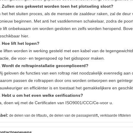
.
Zullen ons gekwetst worden toen het plotseling sloot?
n het het sluiten proces, als de mensen de zaaldeur raken, zal de deur 
pnieuw beginnen. Met anti het vastklemmen schakelaar, zodra de poor
e lift onbekwaam om worden gesloten en zelfs worden heropend. Bovend
eschikbaar hier.
.
Hoe lift het lopen?
e liften worden in werking gesteld met een kabel van de tegengewichtdr
ractie, die voor- en tegenspoed op het gidsspoor maken.
.
Wordt de roltrapinstallatie gecompliceerd?
ij geloven de functies van een roltrap niet noodzakelijk evenredig aan d
aarom passen de roltrappen door ons worden ontworpen een geïntegree
auwkeuriger en efficiënter is en toestaat het gemakkelijkere en geschi
.
Hebt u om het even welke cerifications?
a, doen wij met de Certificaten van ISO9001/CCC/Ce-voor u.
,
,
abel:
de delen van de liftauto
de delen van de passagierslift
verklaarde liftdelen
ontactgegevens