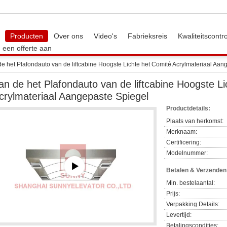
Producten
Over ons
Video's
Fabrieksreis
Kwaliteitscontr
 een offerte aan
e het Plafondauto van de liftcabine Hoogste Lichte het Comité Acrylmateriaal Aan
an de het Plafondauto van de liftcabine Hoogste L
crylmateriaal Aangepaste Spiegel
Productdetails:
Plaats van herkomst:
Merknaam:
Certificering:
Modelnummer:
Betalen & Verzende
Min. bestelaantal:
Prijs:
Verpakking Details:
Levertijd:
Betalingscondities: