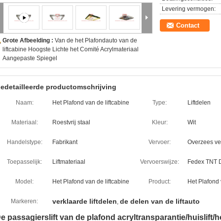
Levering vermogen:
Contact
Grote Afbeelding :
Van de het Plafondauto van de
liftcabine Hoogste Lichte het Comité Acrylmateriaal
Aangepaste Spiegel
edetailleerde productomschrijving
Naam:
Het Plafond van de liftcabine
Type:
Liftdelen
Materiaal:
Roestvrij staal
Kleur:
Wit
Handelstype:
Fabrikant
Vervoer:
Overzees ve
Toepasselijk:
Liftmateriaal
Vervoerswijze:
Fedex TNT 
Model:
Het Plafond van de liftcabine
Product:
Het Plafond 
verklaarde liftdelen
de delen van de liftauto
Markeren:
,
e passagierslift van de plafond acryltransparantie/huislift/h