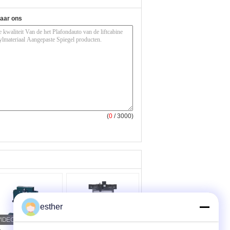
naar ons
(
0
/ 3000)
esther