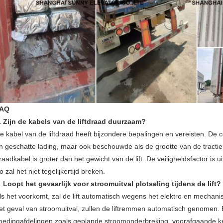
AQ
. Zijn de kabels van de liftdraad duurzaam?
e kabel van de liftdraad heeft bijzondere bepalingen en vereisten. De co
n geschatte lading, maar ook beschouwde als de grootte van de tractie
raadkabel is groter dan het gewicht van de lift. De veiligheidsfactor is
o zal het niet tegelijkertijd breken.
.
Loopt het gevaarlijk voor stroomuitval plotseling tijdens de lift?
ls het voorkomt, zal de lift automatisch wegens het elektro en mechan
et geval van stroomuitval, zullen de liftremmen automatisch genomen
oedingafdelingen zoals geplande stroomonderbreking, voorafgaande k