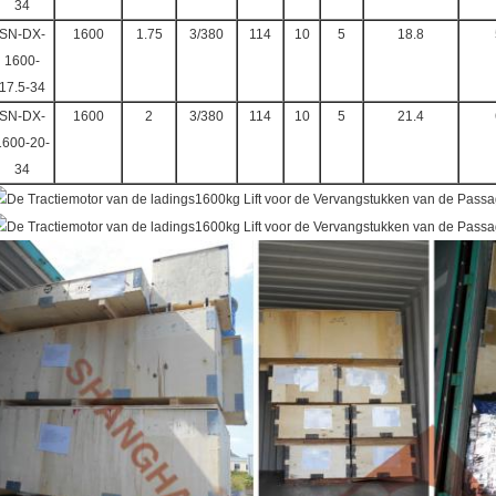
34
SN-DX-
1600
1.75
3/380
114
10
5
18.8
1600-
17.5-34
SN-DX-
1600
2
3/380
114
10
5
21.4
1600-20-
34