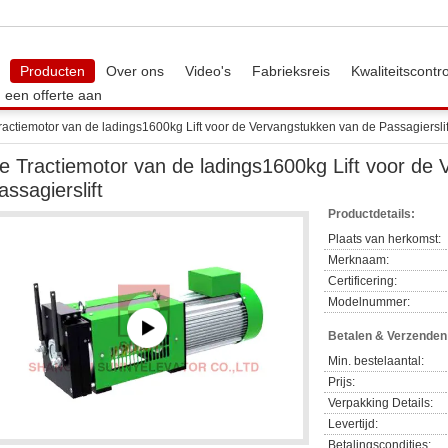
Producten
Over ons
Video's
Fabrieksreis
Kwaliteitscontr
 een offerte aan
actiemotor van de ladings1600kg Lift voor de Vervangstukken van de Passagierslif
e Tractiemotor van de ladings1600kg Lift voor de
assagierslift
Productdetails:
Plaats van herkomst:
Merknaam:
Certificering:
Modelnummer:
Betalen & Verzende
Min. bestelaantal:
Prijs:
Verpakking Details:
Levertijd:
Betalingscondities: