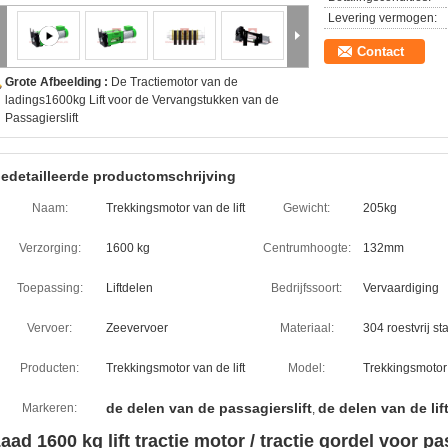
Levering vermogen:
Contact
Grote Afbeelding :
De Tractiemotor van de
ladings1600kg Lift voor de Vervangstukken van de
Passagierslift
edetailleerde productomschrijving
Naam:
Trekkingsmotor van de lift
Gewicht:
205kg
Verzorging:
1600 kg
Centrumhoogte:
132mm
Toepassing:
Liftdelen
Bedrijfssoort:
Vervaardiging
Vervoer:
Zeevervoer
Materiaal:
304 roestvrij st
Producten:
Trekkingsmotor van de lift
Model:
Trekkingsmotor 
de delen van de passagierslift
de delen van de lif
Markeren:
,
aad 1600 kg lift tractie motor / tractie gordel voor pa