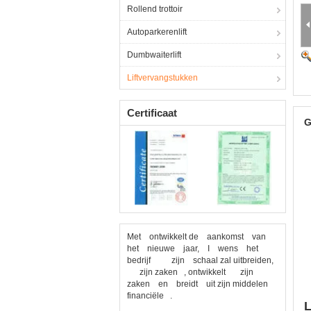
Rollend trottoir
Autoparkerenlift
Dumbwaiterlift
Liftvervangstukken
Certificaat
G
Met ontwikkelt de aankomst van
het nieuwe jaar, I wens het
bedrijf zijn schaal zal uitbreiden,
zijn zaken , ontwikkelt zijn
zaken en breidt uit zijn middelen
financiële .
L