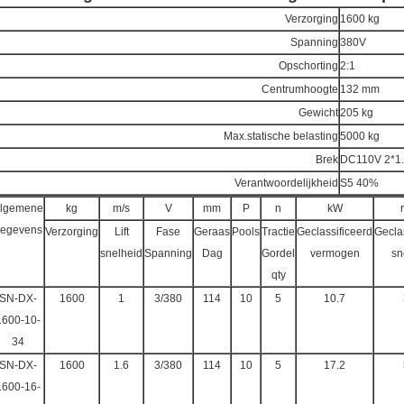
Verzorging
1600 kg
Spanning
380V
Opschorting
2:1
Centrumhoogte
132 mm
Gewicht
205 kg
Max.statische belasting
5000 kg
Brek
DC110V 2*1
Verantwoordelijkheid
S5 40%
lgemene
kg
m/s
V
mm
P
n
kW
egevens
Verzorging
Lift
Fase
Geraas
Pools
Tractie
Geclassificeerd
Gecla
snelheid
Spanning
Dag
Gordel
vermogen
sn
qty
SN-DX-
1600
1
3/380
114
10
5
10.7
1600-10-
34
SN-DX-
1600
1.6
3/380
114
10
5
17.2
1600-16-