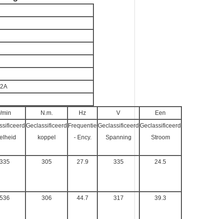
.2A
r/min
N.m.
Hz
V
Een
ssificeerd
Geclassificeerd
Frequentie
Geclassificeerd
Geclassificeerd
elheid
koppel
- Ency.
Spanning
Stroom
335
305
27.9
335
24.5
536
306
44.7
317
39.3