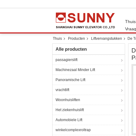
Thuis
Vraag
Thuis
Producten
Liftvervangstukken
De Tr
Alle producten
D
P
passagierslift
Machinezaal Minder Lift
Panoramische Lift
vrachtlift
Woonhuisliften
Het ziekenhuislift
Automobiele Lift
winkelcomplexroltrap