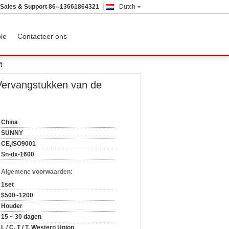
Sales & Support
86--13661864321
Dutch
ole
Contacteer ons
t
 Vervangstukken van de
China
SUNNY
CE,ISO9001
Sn-dx-1600
n Algemene voorwaarden:
1set
$500~1200
Houder
15 ~ 30 dagen
L / C, T / T, Western Union