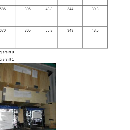
586
306
48.8
344
39.3
670
305
55.8
349
43.5