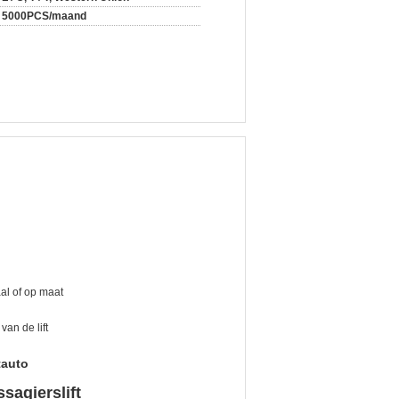
5000PCS/maand
aal of op maat
van de lift
tauto
ssagierslift