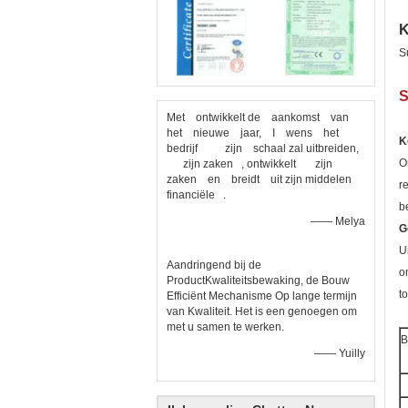
K
S
S
Met ontwikkelt de aankomst van
het nieuwe jaar, I wens het
K
bedrijf zijn schaal zal uitbreiden,
O
zijn zaken , ontwikkelt zijn
zaken en breidt uit zijn middelen
r
financiële .
b
—— Melya
G
U
Aandringend bij de
o
ProductKwaliteitsbewaking, de Bouw
t
Efficiënt Mechanisme Op lange termijn
van Kwaliteit. Het is een genoegen om
met u samen te werken.
B
—— Yuilly