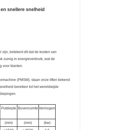
 en snellere snelheid
zijn, betekent dit dat de kosten van
k zuinig in energieverbruik, wat de
g voor klanten.
iemachine (PMSM), staan onze liften bekend
snelheid bereiken tot het wereldwijde
rdiepingen.
Putdiepte
Bovenruimte
Vermogen
(mm)
(mm)
(kw)