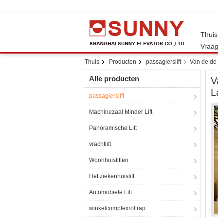
Thuis
Vraag
Thuis
Producten
passagierslift
Van de de 
Alle producten
V
L
passagierslift
Machinezaal Minder Lift
Panoramische Lift
vrachtlift
Woonhuisliften
Het ziekenhuislift
Automobiele Lift
winkelcomplexroltrap