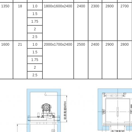
1350
18
1.0
1800x1600x2400
2400
2300
2800
2700
1.5
1.75
2
2.5
1600
21
1.0
2000x1700x2400
2500
2400
2900
2800
1.5
1.75
2
2.5