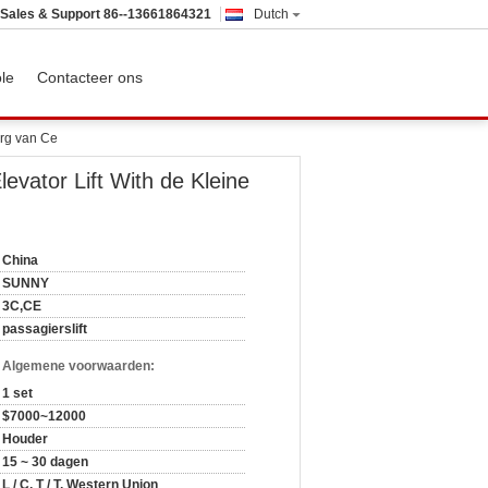
Sales & Support
86--13661864321
Dutch
ole
Contacteer ons
org van Ce
evator Lift With de Kleine
China
SUNNY
3C,CE
passagierslift
n Algemene voorwaarden:
1 set
$7000~12000
Houder
15 ~ 30 dagen
L / C, T / T, Western Union