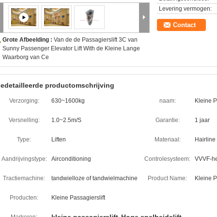
Levering vermogen:
Contact
Grote Afbeelding :
Van de de Passagierslift 3C van
Sunny Passenger Elevator Lift With de Kleine Lange
Waarborg van Ce
edetailleerde productomschrijving
Verzorging:
630~1600kg
naam:
Kleine P
Versnelling:
1.0~2.5m/S
Garantie:
1 jaar
Type:
Liften
Materiaal:
Hairline
Aandrijvingstype:
Airconditioning
Controlesysteem:
VVVF-het
Tractiemachine:
tandwielloze of tandwielmachine
Product Name:
Kleine P
Producten:
Kleine Passagierslift