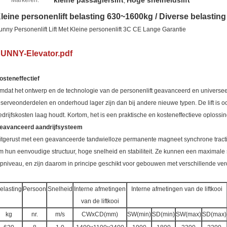
kleine passagierslift
Hoge snelheidslift
Markeren:
,
leine personenlift belasting 630~1600kg / Diverse belasting
unny Personenlift Lift Met Kleine personenlift 3C CE Lange Garantie
UNNY-Elevator.pdf
osteneffectief
mdat het ontwerp en de technologie van de personenlift geavanceerd en universeel 
eserveonderdelen en onderhoud lager zijn dan bij andere nieuwe typen. De lift is oo
edrijfskosten laag houdt. Kortom, het is een praktische en kosteneffectieve oplossin
eavanceerd aandrijfsysteem
itgerust met een geavanceerde tandwielloze permanente magneet synchrone tract
m hun eenvoudige structuur, hoge snelheid en stabiliteit. Ze kunnen een maximale 
opniveau, en zijn daarom in principe geschikt voor gebouwen met verschillende ve
elasting
Persoon
Snelheid
Interne afmetingen
Interne afmetingen van de liftkooi
van de liftkooi
kg
nr.
m/s
CWxCD(mm)
SW(min)
SD(min)
SW(max)
SD(max)