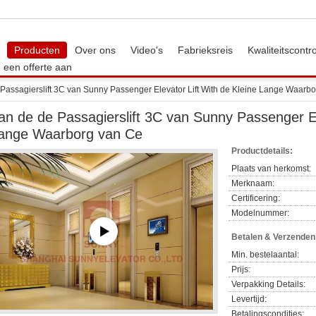
Producten
Over ons
Video's
Fabrieksreis
Kwaliteitscontr
 een offerte aan
Passagierslift 3C van Sunny Passenger Elevator Lift With de Kleine Lange Waarb
an de de Passagierslift 3C van Sunny Passenger El
ange Waarborg van Ce
Productdetails:
Plaats van herkomst:
Merknaam:
Certificering:
Modelnummer:
Betalen & Verzende
Min. bestelaantal:
Prijs:
Verpakking Details:
Levertijd:
Betalingscondities: