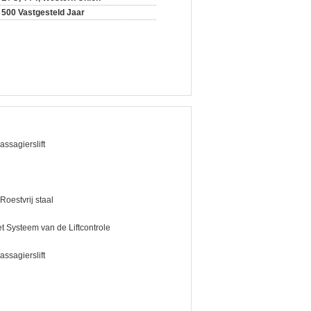
500 Vastgesteld Jaar
assagierslift
 Roestvrij staal
 Systeem van de Liftcontrole
assagierslift