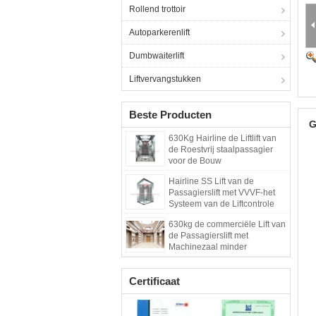
Rollend trottoir
Autoparkerenlift
Dumbwaiterlift
Liftvervangstukken
Beste Producten
G
630Kg Hairline de Liftlift van
de Roestvrij staalpassagier
voor de Bouw
Hairline SS Lift van de
Passagierslift met VVVF-het
Systeem van de Liftcontrole
630kg de commerciële Lift van
de Passagierslift met
Machinezaal minder
Certificaat